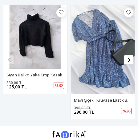
Siyah Balıkçı Yaka Crop Kazak
330,00 TL
%62
125,00 TL
Mavi Çiçekli Kruvaze Lastik Bel Etek Takım
390,00 TL
%26
290,00 TL