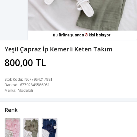
3
Bu ürüne şuanda
kişi bakıyor!
Yeşil Çapraz İp Kemerli Keten Takım
800,00 TL
Stok Kodu
N6779S4217881
Barkod
67792849586051
Marka
Modaloli
Renk