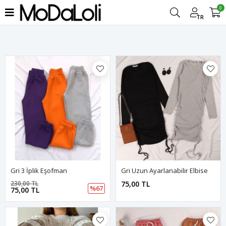
0
Filtrele
TR
Gri 3 İplik Eşofman
Gri Uzun Ayarlanabilir Elbise
230,00 TL
75,00 TL
%67
75,00 TL