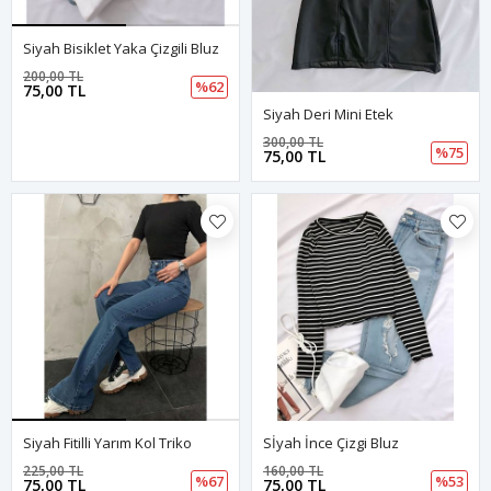
Siyah Bisiklet Yaka Çizgili Bluz
200,00 TL
%62
75,00 TL
Siyah Deri Mini Etek
300,00 TL
%75
75,00 TL
Siyah Fitilli Yarım Kol Triko
Sİyah İnce Çizgi Bluz
225,00 TL
160,00 TL
%67
%53
75,00 TL
75,00 TL