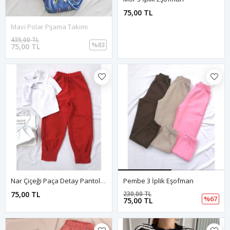
75,00 TL
Mavi Polar Pijama Takımı
435,00 TL
%83
75,00 TL
Nar Çiçeği Paça Detay Pantolon
Pembe 3 İplik Eşofman
75,00 TL
230,00 TL
%67
75,00 TL