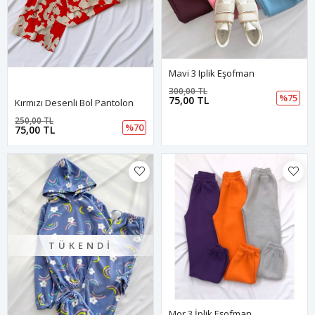
Mavi 3 Iplik Eşofman
300,00 TL
%75
75,00 TL
Kırmızı Desenli Bol Pantolon
250,00 TL
%70
75,00 TL
TÜKENDI
Mor 3 İplik Eşofman