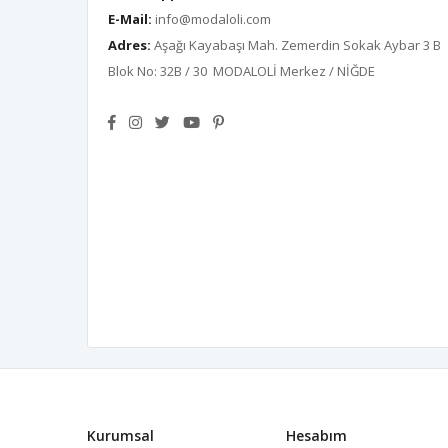
E-Mail:
info@modaloli.com
Adres:
Aşağı Kayabaşı Mah. Zemerdin Sokak Aybar 3 B
Blok No: 32B / 30 MODALOLİ Merkez / NİĞDE
Kurumsal
Hesabım