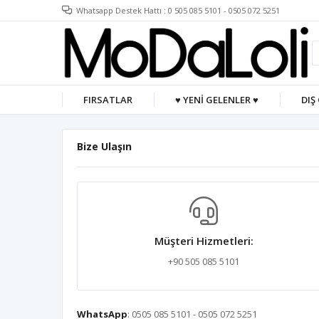
Whatsapp Destek Hattı : 0 505 085 5101 - 0505 072 5251
FIRSATLAR
♥ YENİ GELENLER ♥
DIŞ
Bize Ulaşın
Müşteri Hizmetleri:
+90 505 085 5101
WhatsApp
: 0505 085 5101 - 0505 072 5251