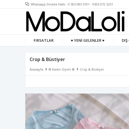
Whatsapp Destek Hattı : 0 505 085 5101 - 0505 072 5251
FIRSATLAR
♥ YENİ GELENLER ♥
DIŞ
Crop & Büstiyer
Anasayfa
ꕥ Kadın Giyim ꕥ
Crop & Büstiyer