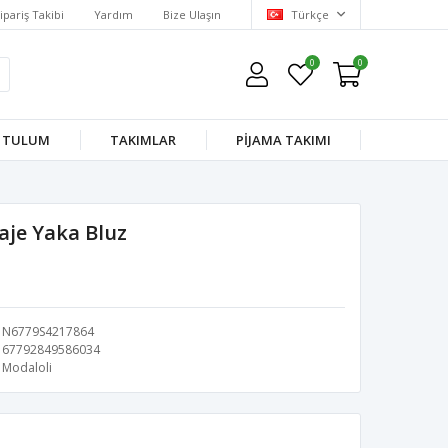
ipariş Takibi
Yardım
Bize Ulaşın
Türkçe
0
0
TULUM
TAKIMLAR
PİJAMA TAKIMI
je Yaka Bluz
N6779S4217864
67792849586034
Modaloli