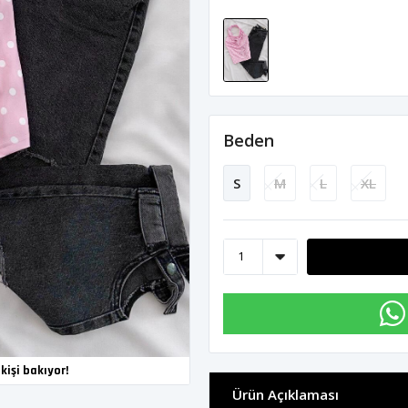
Beden
S
M
L
XL
kişi bakıyor!
Ürün Açıklaması