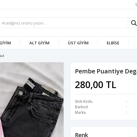
S
 GİYİM
ALT GİYİM
ÜST GİYİM
ELBİSE
luz
Pembe Puantiye Dega
280,00 TL
Stok Kodu
Barkod
Marka
Renk