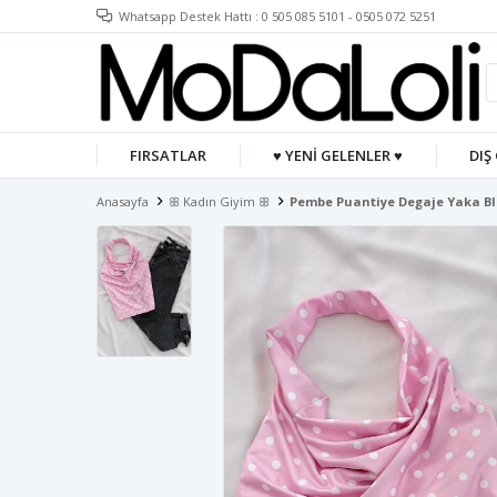
Whatsapp Destek Hattı : 0 505 085 5101 - 0505 072 5251
FIRSATLAR
♥ YENİ GELENLER ♥
DIŞ
Anasayfa
ꕥ Kadın Giyim ꕥ
Pembe Puantiye Degaje Yaka B