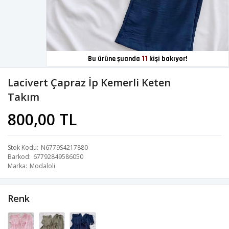
11
Bu ürüne şuanda
kişi bakıyor!
Lacivert Çapraz İp Kemerli Keten
Takım
800,00 TL
Stok Kodu
N6779S4217880
Barkod
67792849586050
Marka
Modaloli
Renk