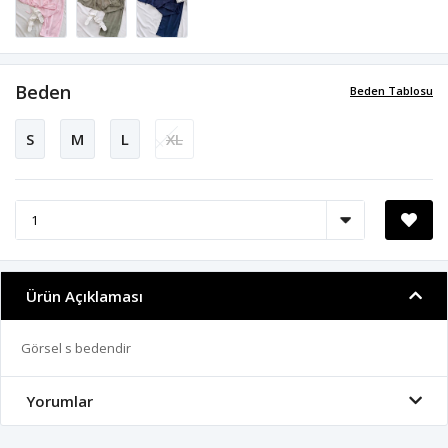
Beden
Beden Tablosu
S
M
L
XL
Ürün Açıklaması
Görsel s bedendir
Yorumlar