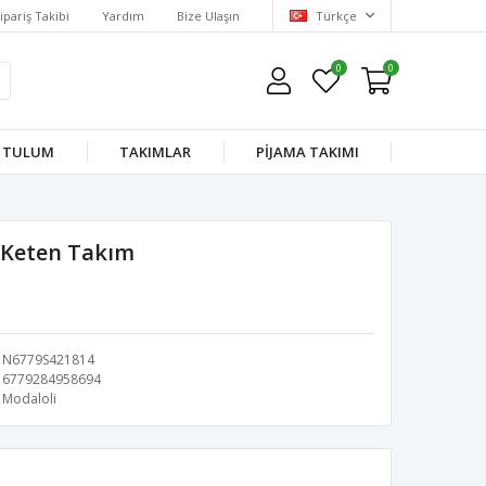
ipariş Takibi
Yardım
Bize Ulaşın
Türkçe
0
0
TULUM
TAKIMLAR
PİJAMA TAKIMI
 Keten Takım
N6779S421814
6779284958694
Modaloli