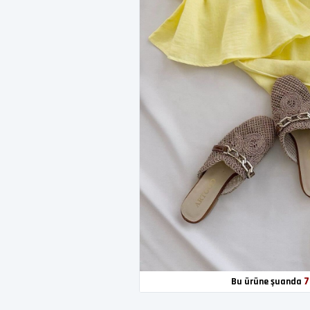
7
Bu ürüne şuanda