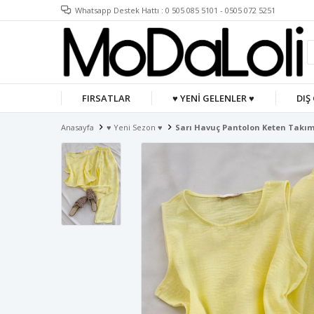
Whatsapp Destek Hattı : 0 505 085 5101 - 0505 072 5251
FIRSATLAR
♥ YENİ GELENLER ♥
DIŞ
Anasayfa
♥ Yeni Sezon ♥
Sarı Havuç Pantolon Keten Takı