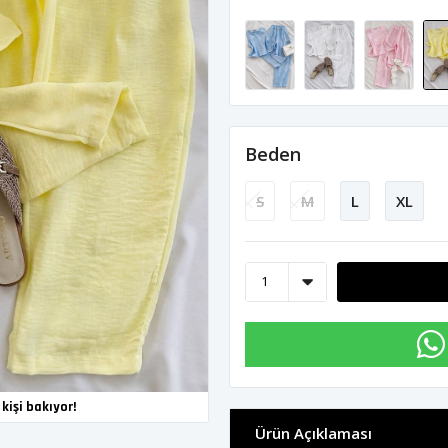
Beden
S
M
L
XL
kişi bakıyor!
Ürün Açıklaması