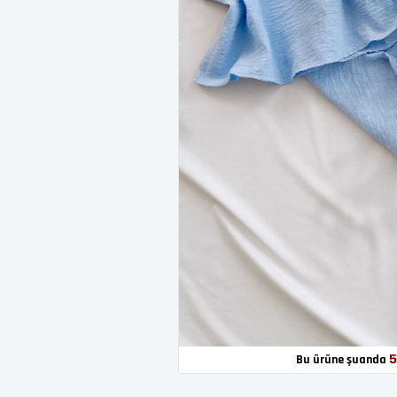
5
Bu ürüne şuanda