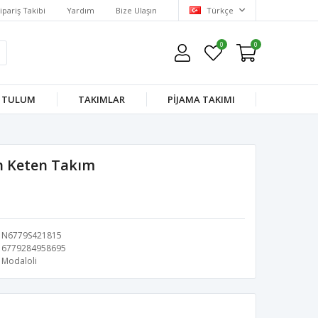
ipariş Takibi
Yardım
Bize Ulaşın
Türkçe
0
0
TULUM
TAKIMLAR
PİJAMA TAKIMI
n Keten Takım
N6779S421815
6779284958695
Modaloli