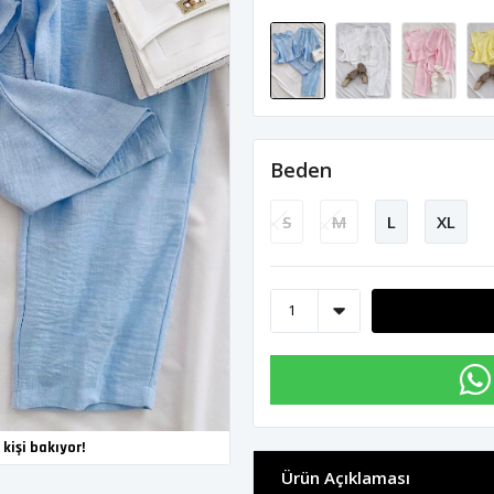
Beden
S
M
L
XL
kişi bakıyor!
Ürün Açıklaması