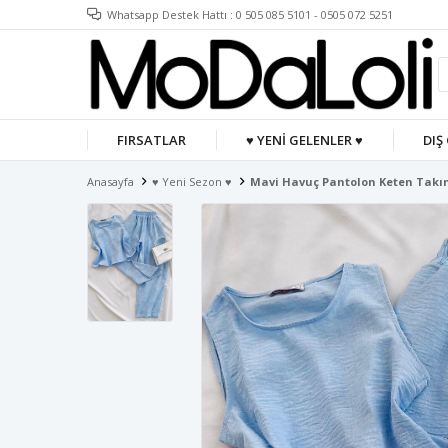
Whatsapp Destek Hattı : 0 505 085 5101 - 0505 072 5251
FIRSATLAR
♥ YENİ GELENLER ♥
DIŞ
Anasayfa
♥ Yeni Sezon ♥
Mavi Havuç Pantolon Keten Takı