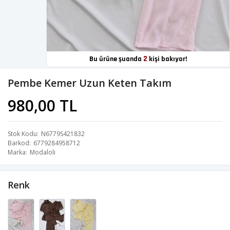
2
Bu ürüne şuanda
kişi bakıyor!
Pembe Kemer Uzun Keten Takım
980,00 TL
Stok Kodu
N6779S421832
Barkod
6779284958712
Marka
Modaloli
Renk