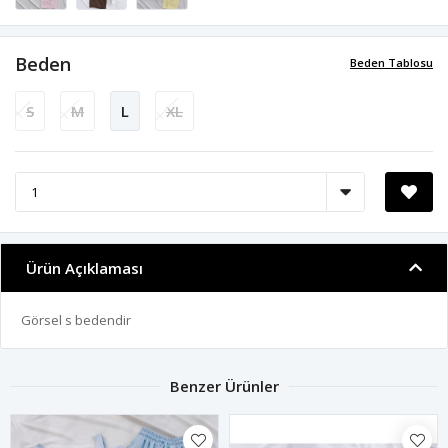
Beden
Beden Tablosu
S
M
L
XL
Ürün Açıklaması
Görsel s bedendir
Benzer Ürünler