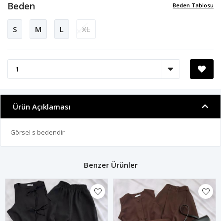
Beden
Beden Tablosu
S
M
L
XL
Ürün Açıklaması
Görsel s bedendir
Benzer Ürünler