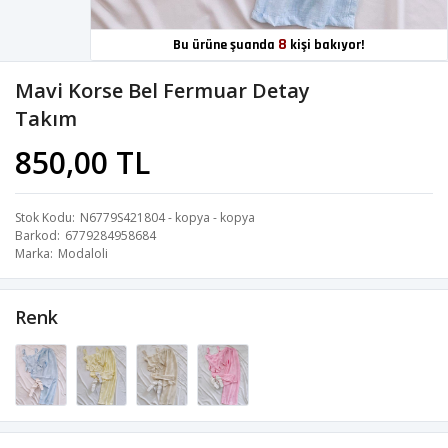
8
Bu ürüne şuanda
kişi bakıyor!
Mavi Korse Bel Fermuar Detay
Takım
850,00 TL
Stok Kodu
N6779S421804 - kopya - kopya
Barkod
6779284958684
Marka
Modaloli
Renk