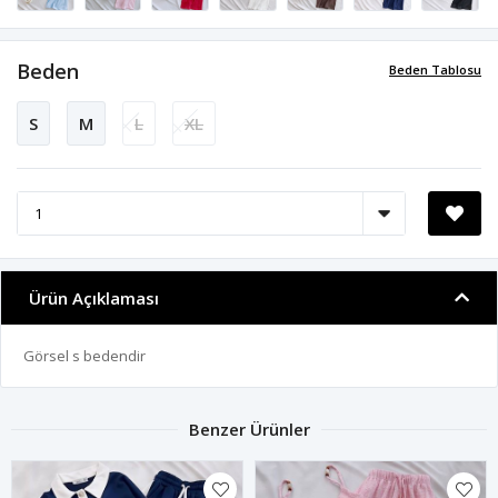
Beden
Beden Tablosu
S
M
L
XL
Ürün Açıklaması
Görsel s bedendir
Benzer Ürünler