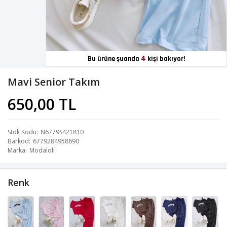
4
Bu ürüne şuanda
kişi bakıyor!
Mavi Senior Takım
650,00 TL
Stok Kodu
N6779S421810
Barkod
6779284958690
Marka
Modaloli
Renk