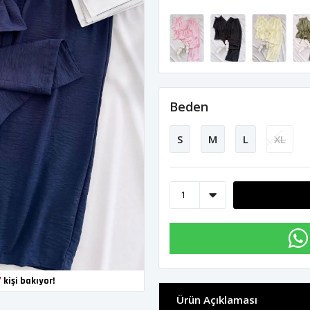
Beden
S
M
L
XL
7
kişi bakıyor!
Ürün Açıklaması