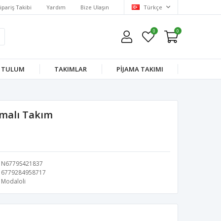
ipariş Takibi
Yardım
Bize Ulaşın
Türkçe
0
0
TULUM
TAKIMLAR
PİJAMA TAKIMI
amalı Takım
N6779S421837
6779284958717
Modaloli