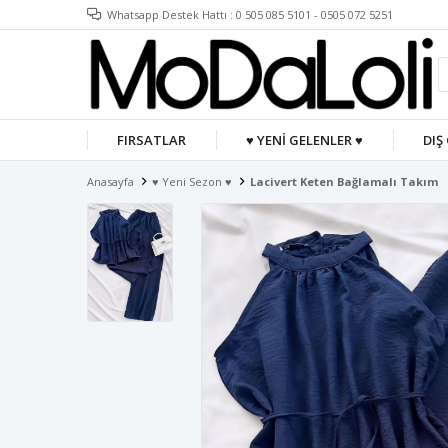
Whatsapp Destek Hattı : 0 505 085 5101 - 0505 072 5251
FIRSATLAR
♥ YENİ GELENLER ♥
DIŞ
Anasayfa
♥ Yeni Sezon ♥
Lacivert Keten Bağlamalı Takım