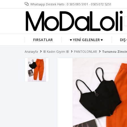
Whatsapp Destek Hattı : 0 505 085 5101 - 0505 072 5251
FIRSATLAR
♥ YENİ GELENLER ♥
DIŞ
Anasayfa
ꕥ Kadın Giyim ꕥ
PANTOLONLAR
Turuncu Zincir