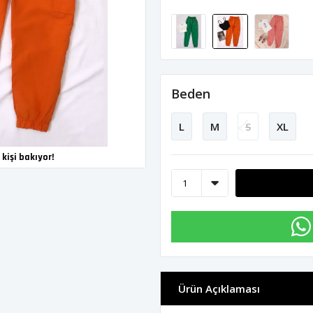
Beden
L
M
S
XL
kişi bakıyor!
Ürün Açıklaması