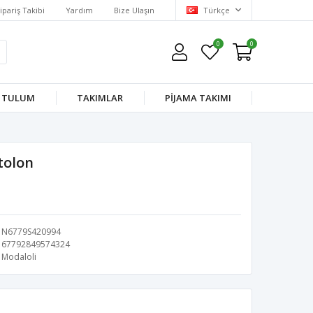
ipariş Takibi
Yardım
Bize Ulaşın
Türkçe
0
0
TULUM
TAKIMLAR
PİJAMA TAKIMI
tolon
N6779S420994
67792849574324
Modaloli