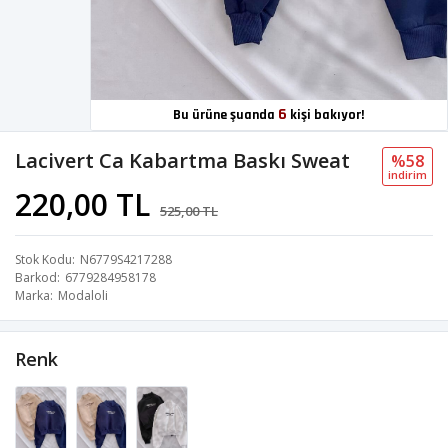
6
Bu ürüne şuanda
kişi bakıyor!
Lacivert Ca Kabartma Baskı Sweat
%58
i̇ndi̇ri̇m
220,00 TL
525,00 TL
Stok Kodu
N6779S4217288
Barkod
6779284958178
Marka
Modaloli
Renk