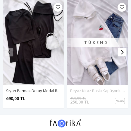
TÜKENDI
Siyah Parmak Detay Modal Büzgülü Takım
Beyaz Kiraz Baskı Kapüşonlu Sweat
690,00 TL
460,00 TL
%46
250,00 TL