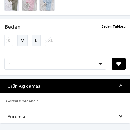
Beden
Beden Tablosu
S
M
L
XL
Ürün Açıklaması
Görsel s bedendir
Yorumlar