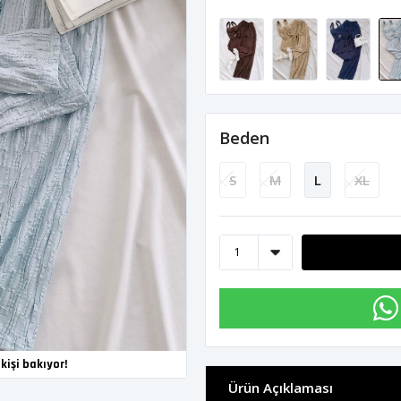
Beden
S
M
L
XL
kişi bakıyor!
Ürün Açıklaması