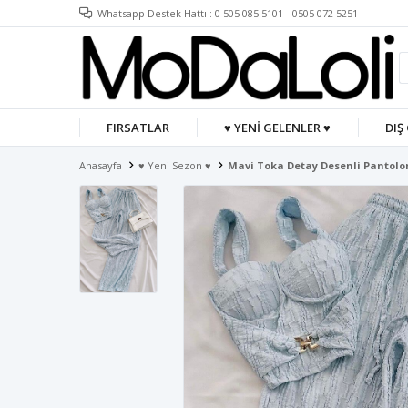
Whatsapp Destek Hattı : 0 505 085 5101 - 0505 072 5251
FIRSATLAR
♥ YENİ GELENLER ♥
DIŞ
Anasayfa
♥ Yeni Sezon ♥
Mavi Toka Detay Desenli Pantol