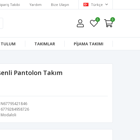
ipariş Takibi
Yardım
Bize Ulaşın
Türkçe
0
0
TULUM
TAKIMLAR
PİJAMA TAKIMI
enli Pantolon Takım
N6779S421846
6779284958726
Modaloli