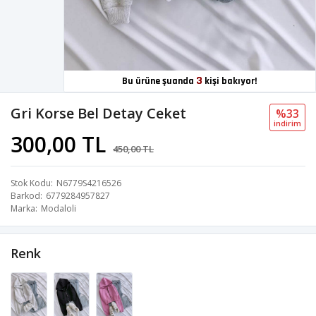
3
Bu ürüne şuanda
kişi bakıyor!
Gri Korse Bel Detay Ceket
%33
i̇ndi̇ri̇m
300,00 TL
450,00 TL
Stok Kodu
N6779S4216526
Barkod
6779284957827
Marka
Modaloli
Renk