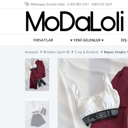
Whatsapp Destek Hattı : 0 505 085 5101 - 0505 072 5251
FIRSATLAR
♥ YENİ GELENLER ♥
DIŞ
Anasayfa
ꕥ Kadın Giyim ꕥ
Crop & Büstiyer
Beyaz Gloplu 