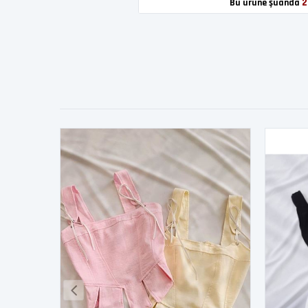
2
Bu ürüne şuanda