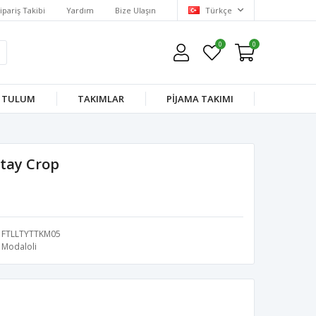
ipariş Takibi
Yardım
Bize Ulaşın
Türkçe
0
0
TULUM
TAKIMLAR
PİJAMA TAKIMI
etay Crop
FTLLTYTTKM05
Modaloli