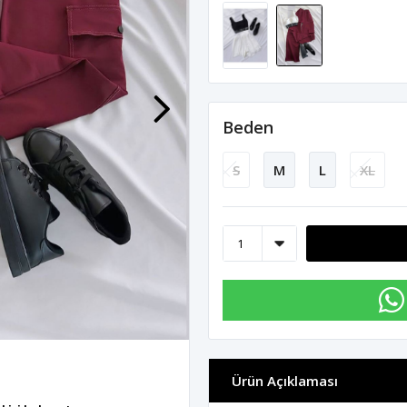
Beden
S
M
L
XL
Ürün Açıklaması