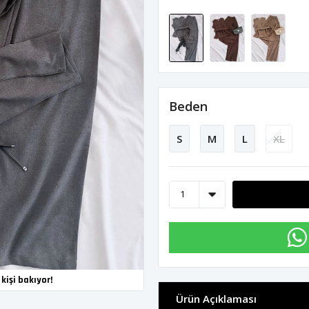
Beden
S
M
L
XL
kişi bakıyor!
Ürün Açıklaması