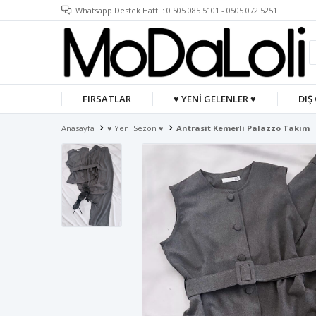
Whatsapp Destek Hattı : 0 505 085 5101 - 0505 072 5251
FIRSATLAR
♥ YENİ GELENLER ♥
DIŞ
Anasayfa
♥ Yeni Sezon ♥
Antrasit Kemerli Palazzo Takım