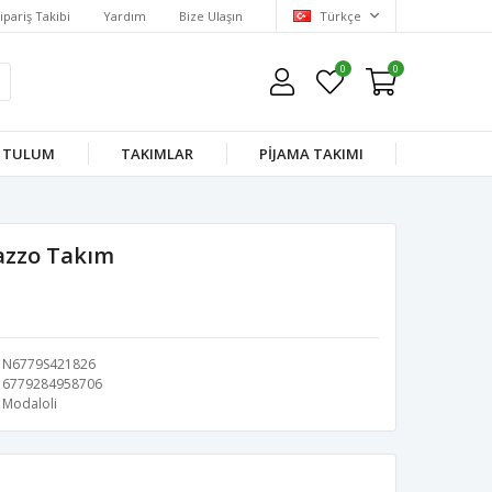
ipariş Takibi
Yardım
Bize Ulaşın
Türkçe
0
0
TULUM
TAKIMLAR
PİJAMA TAKIMI
lazzo Takım
N6779S421826
6779284958706
Modaloli