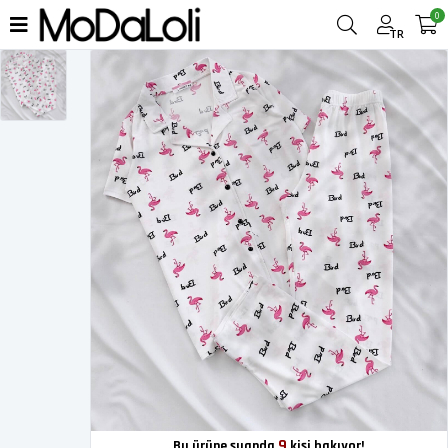
0
TR
9
Bu ürüne şuanda
kişi bakıyor!