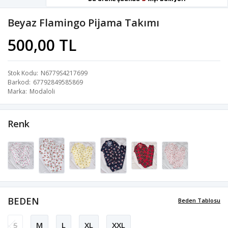
Beyaz Flamingo Pijama Takımı
500,00 TL
Stok Kodu
N6779S4217699
Barkod
67792849585869
Marka
Modaloli
Renk
BEDEN
Beden Tablosu
S
M
L
XL
XXL