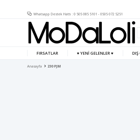
Whatsapp Destek Hattı : 0 505 085 5101 - 0505 072 5251
FIRSATLAR
♥ YENİ GELENLER ♥
DIŞ
Anasayfa
230 PJM