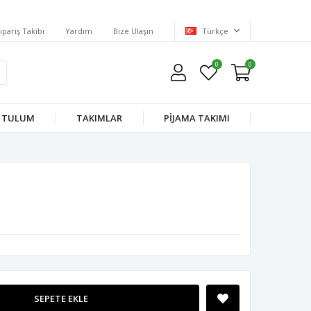
ipariş Takibi
Yardım
Bize Ulaşın
Türkçe
0
0
TULUM
TAKIMLAR
PİJAMA TAKIMI
SEPETE EKLE